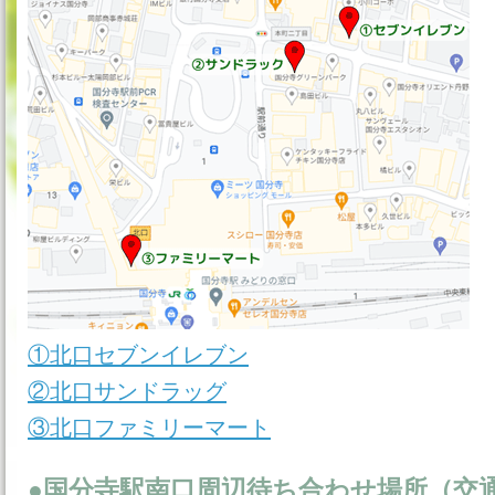
①北口セブンイレブン
②北口サンドラッグ
③北口ファミリーマート
●国分寺駅南口周辺待ち合わせ場所（交通費