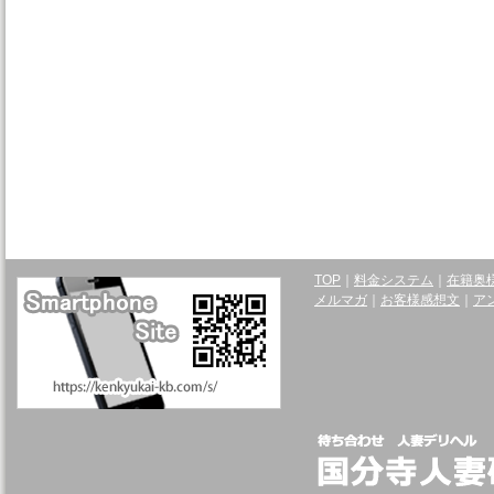
TOP
｜
料金システム
｜
在籍奥
メルマガ
｜
お客様感想文
｜
ア