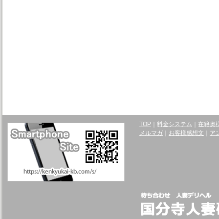
TOP
｜
料金システム
｜
在籍奥
メルマガ
｜
お客様感想文
｜
ア